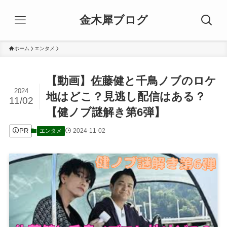
金木犀ブログ
ホーム
エンタメ
【動画】佐藤健と千鳥ノブのロケ
2024
地はどこ？見逃し配信はある？
11/02
【健ノブ謎解き第6弾】
PR
2024-11-02
エンタメ