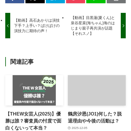
【動画】目黒蓮(夏くん)と
【動画】高石あかりは演技
泉谷星菜(海ちゃん)海のは
下手？上手い？ばけばけの
じまり親子再共演が話題
演技力に期待の声！
【それスノ】
関連記事
【THEW女芸人(2025)】優
鶴房汐恩(JO1)何した？脱
勝は誰？審査員の忖度で面
退理由や今後の活動は？
白くないって本当？
2025-12-05