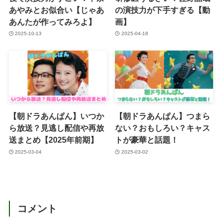
あやみとお似合い【じゃあ
の演技力が下手すぎる【動
あんたが作ってみろよ】
画】
2025-10-13
2025-04-18
【朝ドラあんぱん】いつか
【朝ドラあんぱん】つまら
ら放送？見逃し配信や再放
ない？おもしろい？キャス
送まとめ【2025年前期】
トが豪華と話題！
2025-03-04
2025-03-02
コメント