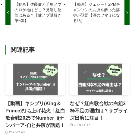
【動画】佐藤健と千鳥ノブ
【動画】ジェシーと2PMチ
のロケ地はどこ？見逃し配
ャンソンの共演や酔った姿
信はある？【健ノブ謎解き
やが話題【酒のツマミにな
第6弾】
る話】
関連記事
【動画】キンプリ(King＆
なぜ？紅白歌合戦の白組3
Prince)打ち上げ花火！紅白
枠不足の理由は？サプライ
歌合戦2025でNumber_i(ナ
ズ出演に注目！
ンバーアイ)と共演が話題！
2025-11-17
2025-11-22