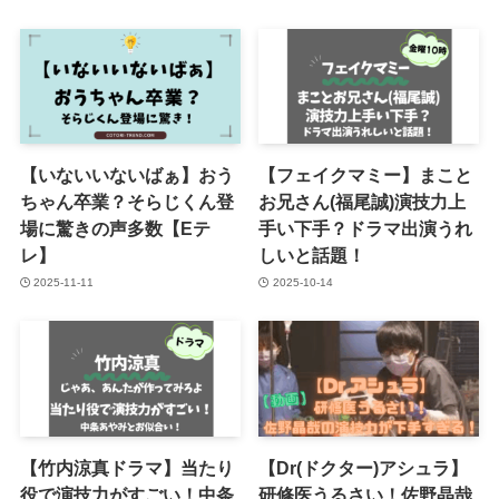
【いないいないばぁ】おう
【フェイクマミー】まこと
ちゃん卒業？そらじくん登
お兄さん(福尾誠)演技力上
場に驚きの声多数【Eテ
手い下手？ドラマ出演うれ
レ】
しいと話題！
2025-11-11
2025-10-14
【竹内涼真ドラマ】当たり
【Dr(ドクター)アシュラ】
役で演技力がすごい！中条
研修医うるさい！佐野晶哉