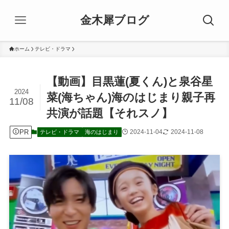
金木犀ブログ
ホーム
テレビ・ドラマ
【動画】目黒蓮(夏くん)と泉谷星
2024
菜(海ちゃん)海のはじまり親子再
11/08
共演が話題【それスノ】
PR
2024-11-04
2024-11-08
テレビ・ドラマ
海のはじまり