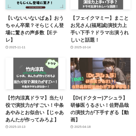
【いないいないばぁ】おう
【フェイクマミー】まこと
ちゃん卒業？そらじくん登
お兄さん(福尾誠)演技力上
場に驚きの声多数【Eテ
手い下手？ドラマ出演うれ
レ】
しいと話題！
2025-11-11
2025-10-14
【竹内涼真ドラマ】当たり
【Dr(ドクター)アシュラ】
役で演技力がすごい！中条
研修医うるさい！佐野晶哉
あやみとお似合い【じゃあ
の演技力が下手すぎる【動
あんたが作ってみろよ】
画】
2025-10-13
2025-04-18