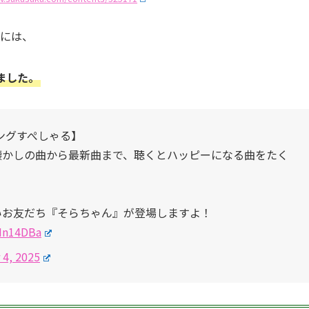
」には、
ました。
ングすぺしゃる】
り、懐かしの曲から最新曲まで、聴くとハッピーになる曲をたく
いお友だち『そらちゃん』が登場しますよ！
nHn14DBa
4, 2025