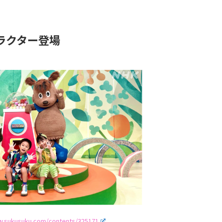
ラクター登場
w.sukusuku.com/contents/325171