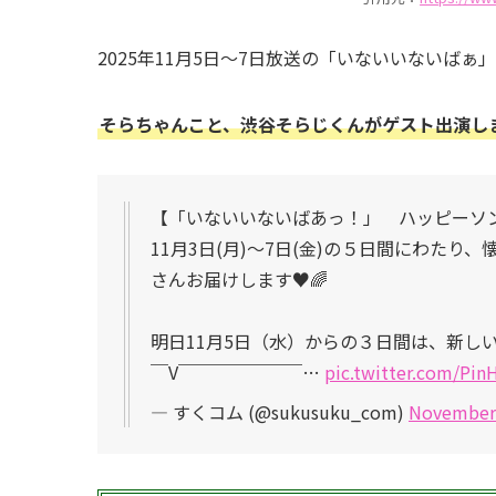
2025年11月5日〜7日放送の「いないいないばぁ
そらちゃんこと、渋谷そらじくんがゲスト出演し
【「いないいないばあっ！」 ハッピーソ
11月3日(月)～7日(金)の５日間にわた
さんお届けします♥️🌈
明日11月5日（水）からの３日間は、新し
￣V￣￣￣￣￣￣￣…
pic.twitter.com/Pi
— すくコム (@sukusuku_com)
November 