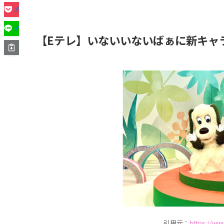
【Eテレ】いないいないばぁに新キャ
引用元：
https://ww