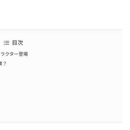
目次
ャラクター登場
業？