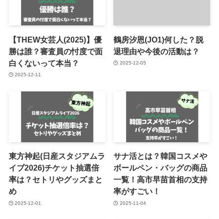
【THEW女芸人(2025)】優
鶴房汐恩(JO1)何した？脱
勝は誰？審査員の忖度で面
退理由や今後の活動は？
白くないって本当？
2025-12-05
2025-12-11
東方神起(日産スタジアムラ
サナ活とは？韓国コスメや
イブ2026)チケット抽選倍
ボールペン・バッグの商品
率は？セトリやグッズまと
一覧！高市早苗首相の支持
め
率がすごい！
2025-12-01
2025-11-04