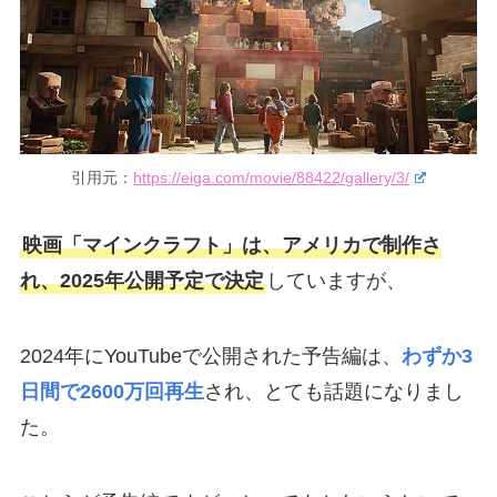
引用元：
https://eiga.com/movie/88422/gallery/3/
映画「マインクラフト」は、アメリカで制作さ
れ、2025年公開予定で決定
していますが、
2024年にYouTubeで公開された予告編は、
わずか3
日間で2600万回再生
され、とても話題になりまし
た。