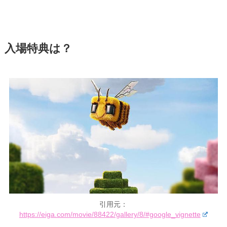
入場特典は？
引用元：
https://eiga.com/movie/88422/gallery/8/#google_vignette