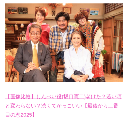
【画像比較】しんぺい役(坂口憲二)老けた？若い頃
と変わらない？渋くてかっこいい【最後から二番
目の恋2025】