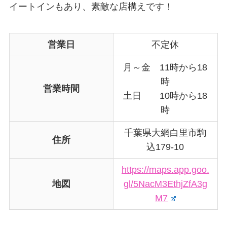
イートインもあり、素敵な店構えです！
営業日
不定休
月～金 11時から18
時
営業時間
土日 10時から18
時
千葉県大網白里市駒
住所
込179-10
https://maps.app.goo.
地図
gl/5NacM3EthjZfA3g
M7