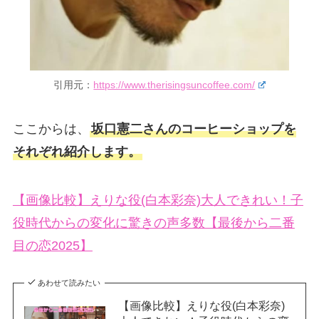
引用元：
https://www.therisingsuncoffee.com/
ここからは、
坂口憲二さんのコーヒーショップを
それぞれ紹介します。
【画像比較】えりな役(白本彩奈)大人できれい！子
役時代からの変化に驚きの声多数【最後から二番
目の恋2025】
あわせて読みたい
【画像比較】えりな役(白本彩奈)