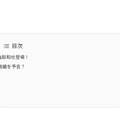
目次
亀梨和也登場！
結婚を予言？