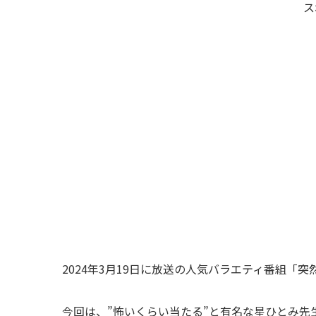
ス
2024年3月19日に放送の人気バラエティ番組
今回は、”怖いくらい当たる”と有名な星ひとみ先