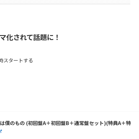
マ化されて話題に！
1時スタートする
 君は僕のもの (初回盤A＋初回盤B＋通常盤セット)(特典A＋特