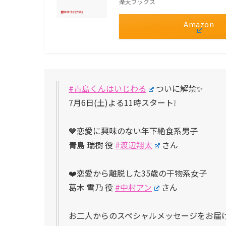
楽天ブックス
Amazon
#青島くんはいじわる
ついに解禁✨
7月6日(土)よる11時スタート❕
💙恋愛に興味のない年下絶食系男子
青島 瑞樹 役
#渡辺翔太
さん
❤️恋愛から離脱した35歳の干物系女子
葛木 雪乃 役
#中村アン
さん
お二人からのスペシャルメッセージをお届け