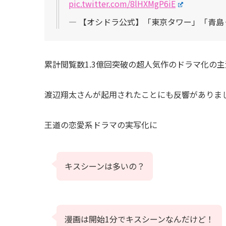
pic.twitter.com/8lHXMgP6iE
— 【オシドラ公式】「東京タワー」「青島くんは
累計閲覧数1.3億回突破の超人気作のドラマ化の主
渡辺翔太さんが起用されたことにも反響がありま
王道の恋愛系ドラマの実写化に
キスシーンは多いの？
漫画は開始1分でキスシーンなんだけど！