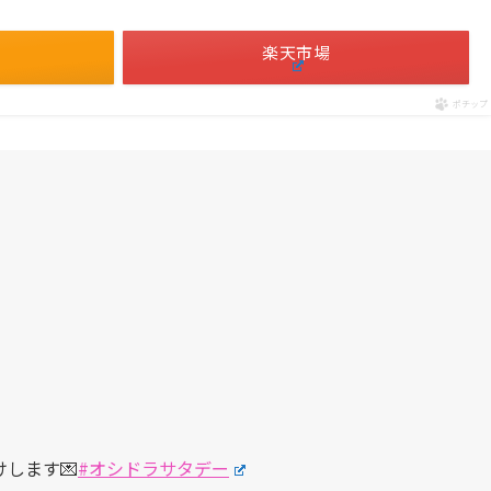
楽天市場
ポチップ
します💌
#オシドラサタデー