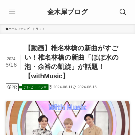
金木犀ブログ
ホーム
テレビ・ドラマ
【動画】椎名林檎の新曲がすご
い！椎名林檎の新曲「ほぼ水の
2024
6/16
泡・余裕の凱旋」が話題！
【withMusic】
PR
2024-06-11
2024-06-16
テレビ・ドラマ