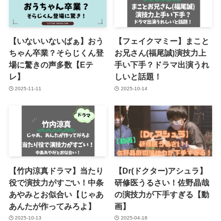
【いないいないばぁ】おう
【フェイクマミー】まこと
ちゃん卒業？そらじくん登
お兄さん(福尾誠)演技力上
場に驚きの声多数【Eテ
手い下手？ドラマ出演うれ
レ】
しいと話題！
2025-11-11
2025-10-14
【竹内涼真ドラマ】当たり
【Dr(ドクター)アシュラ】
役で演技力がすごい！中条
研修医うるさい！佐野晶哉
あやみとお似合い【じゃあ
の演技力が下手すぎる【動
あんたが作ってみろよ】
画】
2025-10-13
2025-04-18