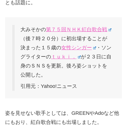
とも話題に。
大みそかの
第７５回ＮＨＫ紅白歌合戦
（後７時２０分）に初出場することが
決まった１５歳の
女性シンガー
・ソン
グライターの
ｔｕｋｉ．
が２３日に自
身のＳＮＳを更新。後ろ姿ショットを
公開した。
引用元：Yahoo!ニュース
姿を見せない歌手としては、GREENやAdoなど他
にもおり、紅白歌合戦にも出場しました。