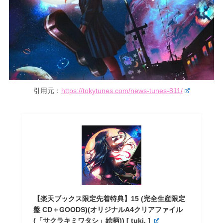
引用元：
https://tokytunes.com/news-tunes-811/
【楽天ブックス限定先着特典】15 (完全生産限定
盤 CD＋GOODS)(オリジナルA4クリアファイル
(「サクラキミワタシ」絵柄)) [ tuki. ]