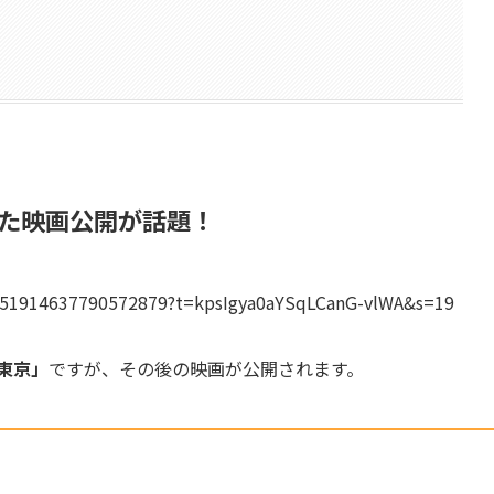
た映画公開が話題！
1851914637790572879?t=kpsIgya0aYSqLCanG-vlWA&s=19
東京」
ですが、その後の映画が公開されます。