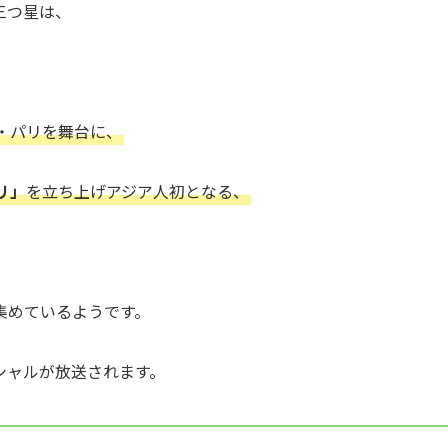
三つ星は、
・パリを舞台に、
リ」
を立ち上げアジア人初となる、
集めているようです。
シャルが放送されます。