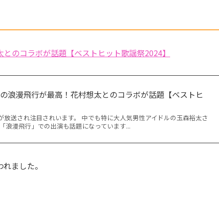
とのコラボが話題【ベストヒット歌謡祭2024】
太の浪漫飛行が最高！花村想太とのコラボが話題【ベストヒ
が放送され注目されいます。 中でも特に大人気男性アイドルの玉森裕太さ
「浪漫飛行」での出演も話題になっています...
われました。