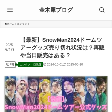
金木犀ブログ
ホーム
エンタメ
【最新】SnowMan2024ドームツ
2025
アーグッズ売り切れ状況は？再販
5/10
や当日販売はある？
PR
2024-10-01
2025-05-10
エンタメ
目黒蓮