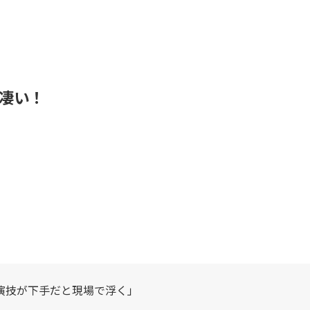
凄い！
演技が下手だと現場で浮く」