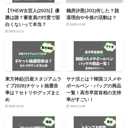
【THEW女芸人(2025)】優
鶴房汐恩(JO1)何した？脱
勝は誰？審査員の忖度で面
退理由や今後の活動は？
白くないって本当？
2025-12-05
2025-12-11
東方神起(日産スタジアムラ
サナ活とは？韓国コスメや
イブ2026)チケット抽選倍
ボールペン・バッグの商品
率は？セトリやグッズまと
一覧！高市早苗首相の支持
め
率がすごい！
2025-12-01
2025-11-04