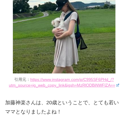
引用元：
https://www.instagram.com/p/C995SF6PHd_/?
utm_source=ig_web_copy_link&igsh=MzRlODBiNWFlZA==
加藤神楽さんは、20歳ということで、とても若い
ママとなりましたよね！