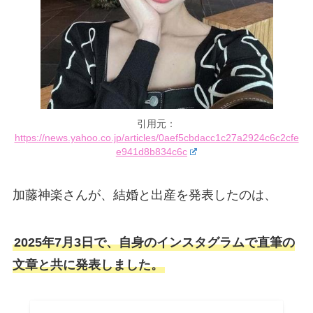
引用元：
https://news.yahoo.co.jp/articles/0aef5cbdacc1c27a2924c6c2cfe
e941d8b834c6c
加藤神楽さんが、結婚と出産を発表したのは、
2025年7月3日で、自身のインスタグラムで直筆の
文章と共に発表しました。