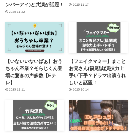
ンバーアイ)と共演が話題！
2025-11-17
2025-11-22
【いないいないばぁ】おう
【フェイクマミー】まこと
ちゃん卒業？そらじくん登
お兄さん(福尾誠)演技力上
場に驚きの声多数【Eテ
手い下手？ドラマ出演うれ
レ】
しいと話題！
2025-11-11
2025-10-14