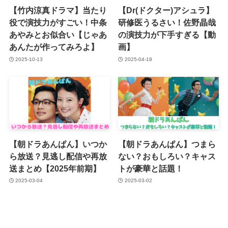
【竹内涼真ドラマ】当たり
【Dr(ドクター)アシュラ】
役で演技力がすごい！中条
研修医うるさい！佐野晶哉
あやみとお似合い【じゃあ
の演技力が下手すぎる【動
あんたが作ってみろよ】
画】
2025-10-13
2025-04-18
【朝ドラあんぱん】いつか
【朝ドラあんぱん】つまら
ら放送？見逃し配信や再放
ない？おもしろい？キャス
送まとめ【2025年前期】
トが豪華と話題！
2025-03-04
2025-03-02