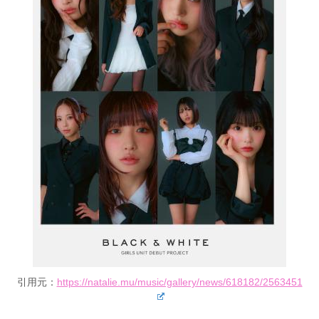
引用元：
https://natalie.mu/music/gallery/news/618182/2563451