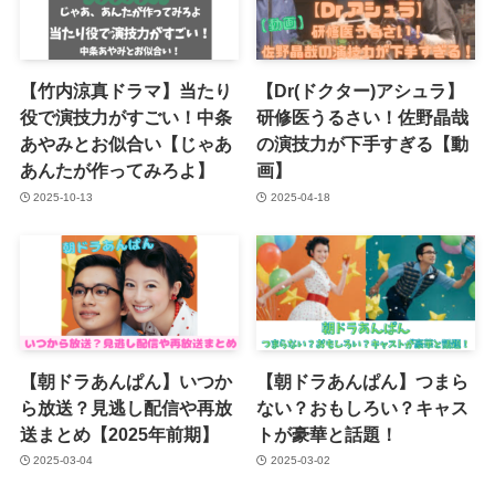
【竹内涼真ドラマ】当たり
【Dr(ドクター)アシュラ】
役で演技力がすごい！中条
研修医うるさい！佐野晶哉
あやみとお似合い【じゃあ
の演技力が下手すぎる【動
あんたが作ってみろよ】
画】
2025-10-13
2025-04-18
【朝ドラあんぱん】いつか
【朝ドラあんぱん】つまら
ら放送？見逃し配信や再放
ない？おもしろい？キャス
送まとめ【2025年前期】
トが豪華と話題！
2025-03-04
2025-03-02