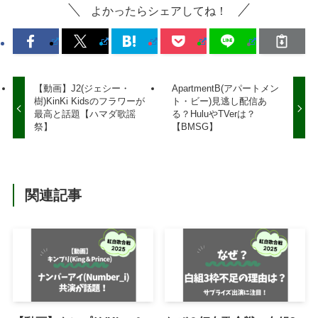
よかったらシェアしてね！
【動画】J2(ジェシー・
ApartmentB(アパートメン
樹)KinKi Kidsのフラワーが
ト・ビー)見逃し配信あ
最高と話題【ハマダ歌謡
る？HuluやTVerは？
祭】
【BMSG】
関連記事