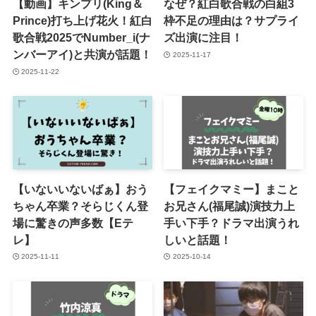
【動画】キンプリ(King＆
なぜ？紅白歌合戦の白組3
Prince)打ち上げ花火！紅白
枠不足の理由は？サプライ
歌合戦2025でNumber_i(ナ
ズ出演に注目！
ンバーアイ)と共演が話題！
2025-11-17
2025-11-22
【いないいないばぁ】おう
【フェイクマミー】まこと
ちゃん卒業？そらじくん登
お兄さん(福尾誠)演技力上
場に驚きの声多数【Eテ
手い下手？ドラマ出演うれ
レ】
しいと話題！
2025-11-11
2025-10-14