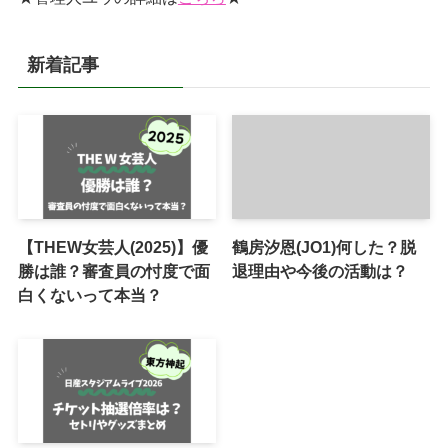
新着記事
【THEW女芸人(2025)】優
鶴房汐恩(JO1)何した？脱
勝は誰？審査員の忖度で面
退理由や今後の活動は？
白くないって本当？