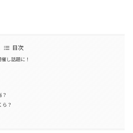
目次
開催し話題に！
当？
くら？