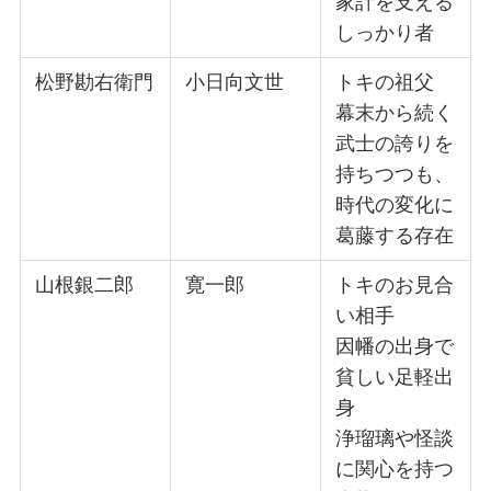
家計を支える
しっかり者
松野勘右衛門
小日向文世
トキの祖父
幕末から続く
武士の誇りを
持ちつつも、
時代の変化に
葛藤する存在
山根銀二郎
寛一郎
トキのお見合
い相手
因幡の出身で
貧しい足軽出
身
浄瑠璃や怪談
に関心を持つ