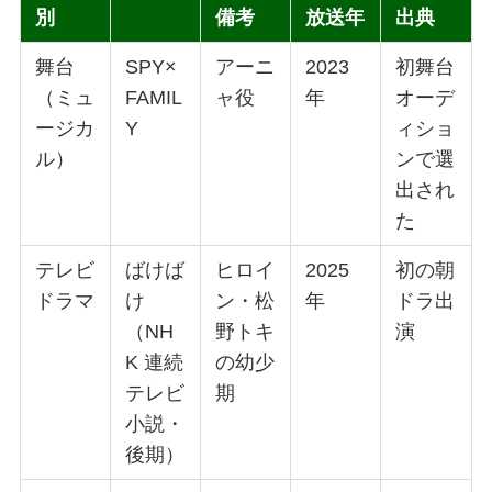
別
備考
放送年
出典
舞台
SPY×
アーニ
2023
初舞台
（ミュ
FAMIL
ャ役
年
オーデ
ージカ
Y
ィショ
ル）
ンで選
出され
た
テレビ
ばけば
ヒロイ
2025
初の朝
ドラマ
け
ン・松
年
ドラ出
（NH
野トキ
演
K 連続
の幼少
テレビ
期
小説・
後期）