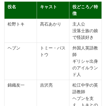
役名
キャスト
役どころ／特
徴
松野トキ
髙石あかり
主人公
没落士族の娘
で怪談好き
ヘブン
トミー・バス
外国人英語教
トウ
師
ギリシャ出身
のアイルラン
ド人
錦織友一
吉沢亮
松江中学の英
語教師
ヘブンを支
え、トキとの