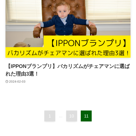
【IPPONブランプリ】バカリズムがチェアマンに選ば
れた理由3選！
2024-02-03
1
...
10
11