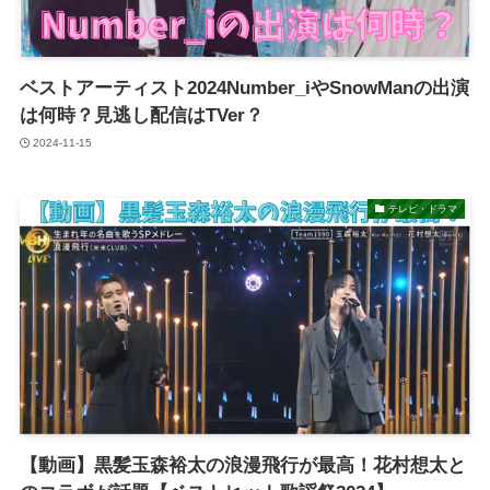
ベストアーティスト2024Number_iやSnowManの出演
は何時？見逃し配信はTVer？
2024-11-15
テレビ・ドラマ
【動画】黒髪玉森裕太の浪漫飛行が最高！花村想太と