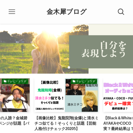
金木犀ブログ
テレビ・ドラマ
テレビ・ドラマ
ろの人誰？金城碧
【画像比較】鬼龍院翔(金爆)と清水ミ
【Black＆Whi
リベンジが話題【バ
チコ似てる！そっくりと話題【芸能
AYAKAやCOC
人格付けチェック20205】
実？最終結果は